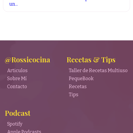
un...
@Rossicocina
Recetas & Tips
Articulos
Taller de Recetas Multiuso
Sobre Mí
PequeBook
Contacto
Recetas
Tips
Podcast
Spotify
Apple Podcasts