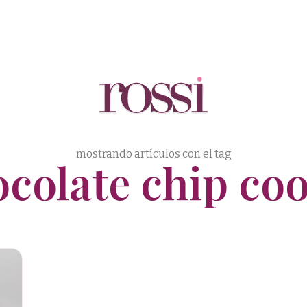
mostrando artículos con el tag
colate chip co