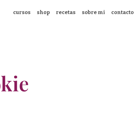
cursos
shop
recetas
sobre mi
contacto
okie