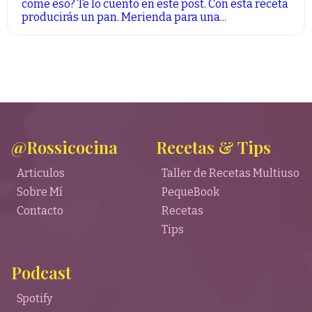
come eso? Te lo cuento en este post. Con esta receta
producirás un pan. Merienda para una...
@Rossicocina
Recetas & Tips
Articulos
Taller de Recetas Multiuso
Sobre Mí
PequeBook
Contacto
Recetas
Tips
Podcast
Spotify